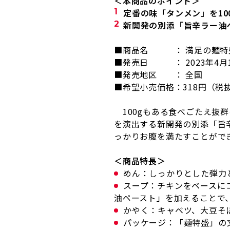
＜本商品のポイント＞
定番の味「タンメン」を
10
新開発の別添「旨辛ラー油
■商品名 ： 満足の麺特
■発売日 ：
2023
年
4
月
■発売地区 ：
全国
■希望小売価格：
318
円（税
100gもある食べごたえ抜
を演出する新開発の別添「旨
っかりお腹を満たすことがで
＜商品特長＞
めん：しっかりとした弾力
スープ：チキンをベースに
油ペースト」を加えることで
かやく：キャベツ、大豆そ
パッケージ：「麺特盛」の