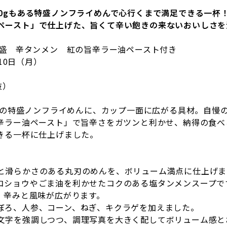
0g
もある特盛ノンフライめんで心行くまで満足できる
一杯
ペースト」で仕上げた、旨くて辛い飽きの来ないおいしさを
盛 辛タンメン 紅の旨辛ラー油ペースト付き
10
日（月）
抜）
群の特盛ノンフライめんに、カップ一面に広がる具材。自慢
辛ラー油ペースト」で旨辛さをガツンと利かせ、納得の食べ
きる一杯に仕上げました。
と滑らかさのある丸刃のめんを、ボリューム満点に仕上げまし
コショウやごま油を利かせたコクのある塩タンメンスープで
、辛みと風味が広がります。
ぼろ、人参、コーン、ねぎ、キクラゲを加えました。
文字を強調しつつ、調理写真を大きく配してボリューム感と