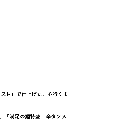
ースト」
で仕上げた、心行くま
、
「満足の麺特盛 辛タンメ