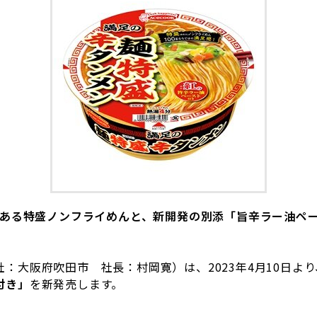
ある特盛ノンフライめんと、
新開発の別添「旨辛ラー油ペ
：大阪府吹田市 社長：村岡寛）は、
2023
年
4
月
10
日より
付き」
を新発売します。