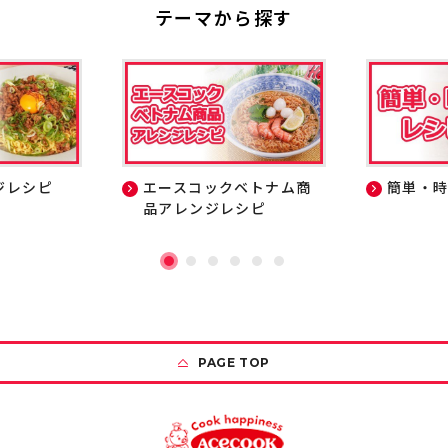
テーマから探す
ジレシピ
エースコックベトナム商
簡単・
品アレンジレシピ
PAGE TOP