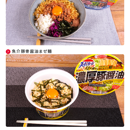
魚介豚骨醤油まぜ麺