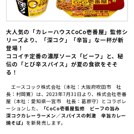
大人気の「カレーハウス
CoCo
壱番屋」監修シ
リーズより、「深コク」「辛旨」な一杯が新
登場！
ココイチ定番の濃厚ソース「ビーフ」と、秘
伝の「とび辛スパイス」が夏の食欲をそそ
る！
エースコック株式会社（本社：大阪府吹田市 社
長：村岡寛）は、
2023
年
7
月
31
日より、株式会社壱番
屋（本社：愛知県一宮市 社長：葛原守）とコラボレ
ーションした、
「
CoCo
壱番屋監修 ビーフの旨み
深コクカレーラーメン／スパイスの刺激 辛旨カレー
焼そば」
を新発売します。