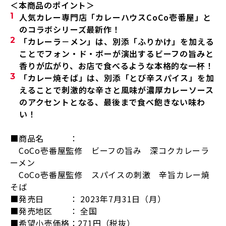
＜本商品のポイント＞
人気カレー専門店「
カレーハウス
CoCo
壱番屋
」と
のコラボシリーズ最新作！
「カレーラ－メン」は、別添「ふりかけ」を加える
ことでフォン・ド・ボーが演出する
ビーフの旨みと
香りが広がり、お店で食べるような本格的な一杯！
「カレー焼そば」は、別添「とび辛スパイス」を加
えることで刺激的な辛さと風味が濃厚
カレーソース
のアクセントとなる、最後まで食べ飽きない味わ
い！
■商品名 ：
CoCo壱番屋監修 ビーフの旨み 深コクカレーラ
ーメン
CoCo壱番屋監修 スパイスの刺激 辛旨カレー焼
そば
■発売日 ：
2023
年
7
月
31
日（月）
■発売地区 ：
全国
■希望小売価格：
271
円（税抜）