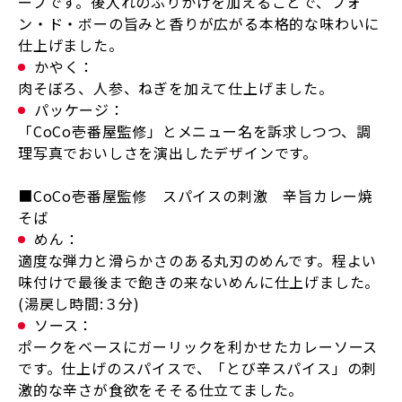
ープです。後入れのふりかけを加えることで、フォ
ン・ド・ボーの旨みと香りが広がる本格的な味わいに
仕上げました。
かやく：
肉そぼろ、人参、ねぎを加えて仕上げました。
パッケージ：
「CoCo壱番屋監修」とメニュー名を訴求しつつ、調
理写真でおいしさを演出したデザインです。
■CoCo壱番屋監修 スパイスの刺激 辛旨カレー焼
そば
めん：
適度な弾力と滑らかさのある丸刃のめんです。程よい
味付けで最後まで飽きの来ないめんに仕上げました。
(湯戻し時間:３分)
ソース：
ポークをベースにガーリックを利かせたカレーソース
です。仕上げのスパイスで、「とび辛スパイス」の刺
激的な辛さが食欲をそそる仕立てました。