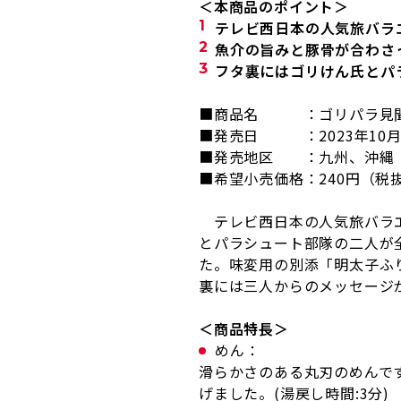
＜本商品のポイント＞
テレビ西日本の人気旅バラ
魚介の旨みと豚骨が合わさ
フタ裏にはゴリけん氏とパ
■商品名 ：ゴリパラ見聞
■発売日 ：
2023
年
10
■発売地区 ：九州、沖縄
■希望小売価格：
240
円（税
テレビ西日本の人気旅バラエ
とパラシュート部隊の二人が
た。味変用の別添「明太子ふ
裏には三人からのメッセージ
＜商品特長＞
めん：
滑らかさのある丸刃のめんで
げました。(湯戻し時間:3分)