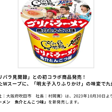
リパラ見聞録」との初コラボ商品発売！
た
W
スープに、「明太子入りふりかけ」の味変で九
社：大阪府吹田市 社長：村岡寛）は、
2023
年
10
月
30
日よ
ーメン 魚介とんこつ味」
を新発売します。