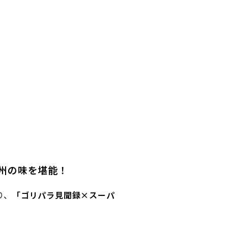
州の味を堪能！
り、
「ゴリパラ見聞録×スーパ