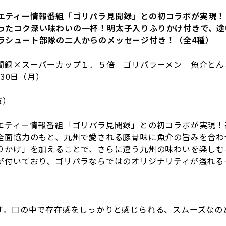
エティー情報番組「ゴリパラ見聞録」との初コラボが実現！
ったコク深い味わいの一杯！明太子入りふりかけ付きで、途
ラシュート部隊の二人からのメッセージ付き！（全
4
種）
録×スーパーカップ１．５倍 ゴリパラーメン 魚介とん
月
30
日（月）
抜）
ティー情報番組「ゴリパラ見聞録」との初コラボが実現！
全面協力のもと、九州で愛される豚骨味に魚介の旨みを合わ
りかけ」を加えることで、さらに違う九州の味わいを楽しむ
が付いており、ゴリパラならではのオリジナリティが溢れる
す。口の中で存在感をしっかりと感じられる、スムーズなの