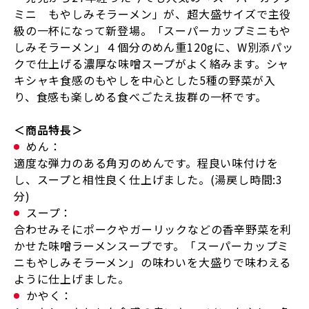
ミニ もやしみそラーメン」が、超大盛サイズで主役
級の一杯になって新登場。「スーパーカップミニもや
しみそラーメン」４個分のめん重
120g
に、
W
別添パッ
クで仕上げる濃厚な味噌スープがよく絡みます。シャ
キシャキ食感のもやしを中心とした
5
種の野菜が入
り、食感も楽しめる食べごたえ抜群の一杯です。
＜商品特長＞
めん：
適度な弾力のある角刃のめんです。程良い味付けを
し、スープと相性良く仕上げました。(湯戻し時間:3
分)
スープ：
合わせみそにポークやガーリックなどの香辛野菜を利
かせた味噌ラーメンスープです。「スーパーカップミ
ニもやしみそラーメン」の味わいを大盛りで味わえる
ように仕上げました。
かやく：