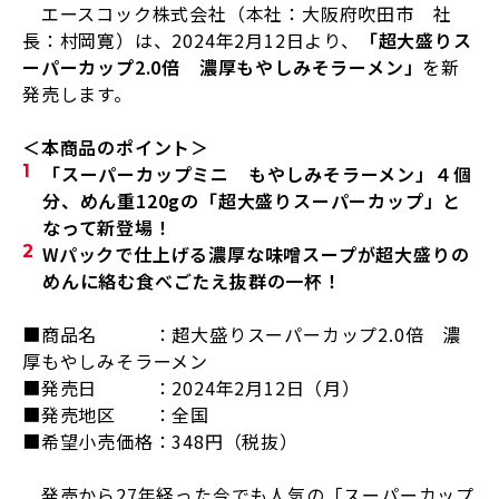
エースコック株式会社（本社：大阪府吹田市 社
長：村岡寛）は、
2024
年
2
月
12
日より、
「超大盛りス
ーパーカップ
2.0
倍 濃厚もやしみそラーメン」
を新
発売します。
＜本商品のポイント＞
「スーパーカップミニ もやしみそラーメン」４個
分、めん重
120g
の「超大盛りスーパーカップ」と
なって新登場！
W
パックで仕上げる濃厚な味噌スープが超大盛りの
めんに絡む食べごたえ抜群の一杯！
■商品名 ：超大盛りスーパーカップ2.0倍 濃
厚もやしみそラーメン
■発売日 ：
2024
年
2
月
12
日（月）
■発売地区 ：全国
■希望小売価格：
348
円（税抜）
発売から
27
年経った今でも人気の「スーパーカップ