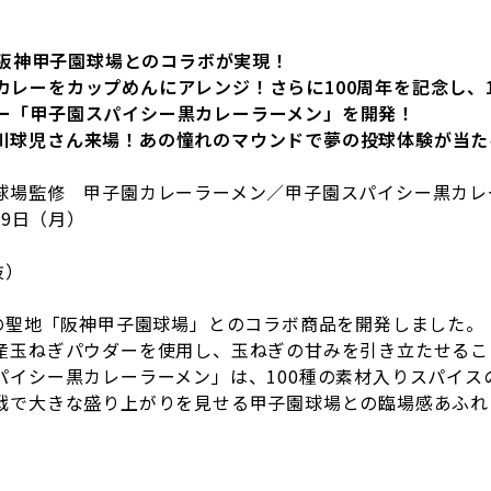
阪神甲子園球場とのコラボが実現！
カレーをカップめんにアレンジ！さらに
100
周年を記念し、
ー「
甲子園スパイシー黒カレーラーメン
」を開発！
川球児さん来場！あの憧れのマウンドで夢の投球体験が当た
場監修 甲子園カレーラーメン／甲子園スパイシー黒カレ
29
日（月）
抜）
の聖地「阪神甲子園球場」とのコラボ商品を開発しました。
産玉ねぎパウダーを使用し、玉ねぎの甘みを引き立たせるこ
パイシー黒カレーラーメン」は、100種の素材入りスパイス
戦で大きな盛り上がりを見せる甲子園球場との臨場感あふれ