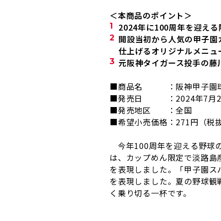
＜本商品のポイント＞
2024
年に
100
周年を迎える
開設当初から人気の甲子園
仕上げるオリジナルメニュ
元阪神タイガース投手の藤
■商品名 ：阪神甲子園球
■発売日 ：
2024
年
7
月
■発売地区 ：全国
■希望小売価格：
271
円（税
今年100周年を迎える野球
は、カップめん限定で淡路島
を表現しました。「甲子園ス
を表現しました。夏の野球観
く乗り切る一杯です。