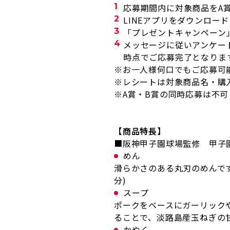
応募期間内に対象商品をA
LINEアプリをダウンロ
「プレゼントキャンペーン
メッセージに従いアンケー
時点でご応募完了となりま
※お一人様何口でもご応募可
※レシートは対象商品名・購
※A賞・B賞の同時応募は不可
【商品特長】
■阪神甲子園球場監修 甲子
めん
滑らかさのある丸刃のめんで
分)
スープ
ポークをベースにガーリック
ることで、淡路島産玉ねぎの
かやく