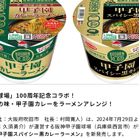
球場」
100
周年記念コラボ！
の味・甲子園カレーをラーメンアレンジ！
：大阪府吹田市 社長：村岡寛人）は、
2024
年
7
月
29
日よ
：久須勇介）が運営する阪神甲子園球場（兵庫県西宮市）が
甲子園スパイシー黒カレーラーメン
」
を新発売します。