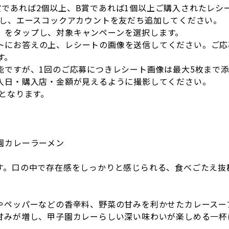
賞であれば2個以上、B賞であれば1個以上ご購入されたレシ
ードし、エースコックアカウントを友だち追加してください。
」をタップし、対象キャンペーンを選択します。
トにお答えの上、レシートの画像を送信してください。ご応
す。
能ですが、1回のご応募につきレシート画像は最大5枚まで
入日・購入店・金額が見えるように撮影してください。
となります。
園カレーラーメン
す。口の中で存在感をしっかりと感じられる、食べごたえ抜群
やペッパーなどの香辛料、野菜の甘みを利かせたカレースー
甘みが増し、甲子園カレーらしい深い味わいが楽しめる一杯