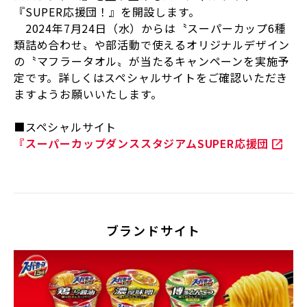
『
SUPER
応援団！』を開設します。
2024年
7
月
24
日（水）からは〝スーパーカップ
6
種
類詰め合わせ〟や部活動で使えるオリジナルデザイン
の〝マフラータオル〟が当たるキャンペーンを実施予
定です。詳しくはスペシャルサイトをご確認いただき
ますようお願いいたします。
■スペシャルサイト
『スーパーカップダンススタジアム
SUPER
応援団
ブランドサイト