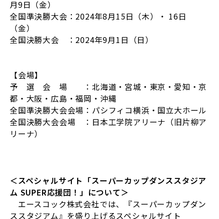
月
9
日（金）
全国準決勝大会：
2024
年
8
月
15
日（木）・
16
日
（金）
全国決勝大会 ：
2024
年
9
月
1
日（日）
【会場】
予 選 会 場 ：北海道・宮城・東京・愛知・京
都・大阪・広島・福岡・沖縄
全国準決勝大会会場：パシフィコ横浜・国立大ホール
全国決勝大会会場 ：日本工学院アリーナ（旧片柳ア
リーナ）
＜スペシャルサイト「スーパーカップダンススタジア
ム
SUPER
応援団！」について＞
エースコック株式会社では、『スーパーカップダン
ススタジアム』を盛り上げるスペシャルサイト