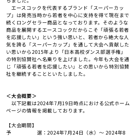
ちました。
エースコックを代表するブランド「スーパーカッ
プ」は発売当時から若者を中心に支持を得て現在まで
続くロングセラー商品となっております。そのような
商品を展開するエースコックだからこそ「頑張る若者
を応援したい」という強い思いと、若者から絶大な人
気を誇る「スーパーカップ」を通して大会へ貢献した
い思いから
2015
年より「日本高校ダンス部選手権」
の特別協賛社へ名乗りを上げました。今年も大会を通
じ「頑張る若者を応援したい」との思いから特別協賛
社を継続することといたしました。
＜大会概要＞
以下記載は
2024
年
7
月
19
日時点における公式ホーム
ページの情報を掲載しております。
【大会期間】
予 選：
2024
年
7
月
24
日（水）～
2024
年
8