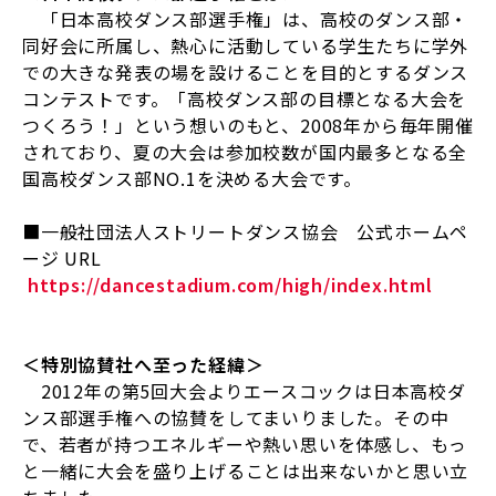
「日本高校ダンス部選手権」は、高校のダンス部・
同好会に所属し、熱心に活動している学生たちに学外
での大きな発表の場を設けることを目的とするダンス
コンテストです。「高校ダンス部の目標となる大会を
つくろう！」という想いのもと、
2008
年から毎年開催
されており、夏の大会は参加校数が国内最多となる全
国高校ダンス部
NO.1
を決める大会です。
■一般社団法人ストリートダンス協会 公式ホームペ
ージ
URL
https://dancestadium.com/high/index.html
＜特別協賛社へ至った経緯＞
2012年の第
5
回大会よりエースコックは日本高校ダ
ンス部選手権への協賛をしてまいりました。その中
で、若者が持つエネルギーや熱い思いを体感し、もっ
と一緒に大会を盛り上げることは出来ないかと思い立