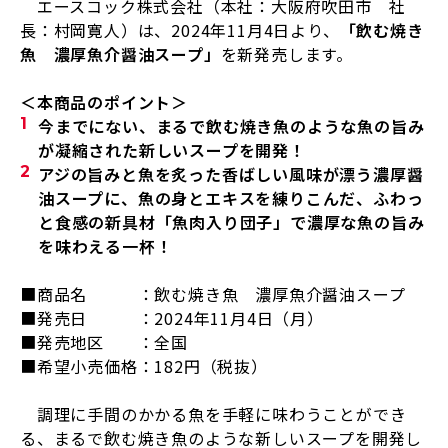
エースコック株式会社（本社：大阪府吹田市 社
長：村岡寛人）は、
2024
年
11
月
4
日より、
「飲む焼き
魚 濃厚魚介醤油スープ」
を新発売します。
＜本商品のポイント＞
今までにない、まるで飲む焼き魚のような魚の旨み
が凝縮された新しいスープを開発！
アジの旨みと魚を炙った香ばしい風味が漂う濃厚醤
油スープに、魚の身とエキスを練りこんだ、ふわっ
と食感の新具材「魚肉入り団子」で濃厚な魚の旨み
を味わえる一杯！
■商品名 ：飲む焼き魚 濃厚魚介醤油スープ
■発売日 ：
2024
年
11
月
4
日（月）
■発売地区 ：全国
■希望小売価格：
182
円（税抜）
調理に手間のかかる魚を手軽に味わうことができ
る、まるで飲む焼き魚のような新しいスープを開発し