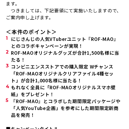
ます。
つきましては、下記要領にて実施いたしますので、
ご案内申し上げます。
＜本件のポイント＞
にじさんじの人気
VTuber
ユニット『
ROF-MAO
』
とのコラボキャンペーンが実現！
ROF-MAO
オリジナルグッズが合計
1,500
名様に当
たる！
コンビニエンスストアでの購入限定
W
チャンス
「
ROF-MAO
オリジナルクリアファイル
4
種セッ
ト」が合計
1,000
名様に当たる！
もれなく全員に「
ROF-MAO
オリジナルスマホ壁
紙」をプレゼント！
『
ROF-MAO
』とコラボした期間限定パッケージや
「人気
YouTube
企画」を参考にした期間限定新商
品を発売！
■キャンペーンタイトル