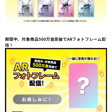
期間中、対象商品
500
万食突破で
AR
フォトフレーム配
信！