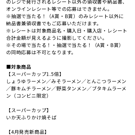
のレジで発行されるレシート以外の領収書や納品書、
オンラインレシート等での応募はできません。
※抽選で当たる！（
A
賞・
B
賞）のみレシート以外に
納品書兼領収書でもご応募いただけます。
※レシートは対象商品名・購入日・購入店・レシート
合計金額が見えるように撮影してください。
※その場で当たる！・抽選で当たる！（
A
賞・
B
賞）
の同時応募は不可となります。
■対象商品
【スーパーカップ1.5倍】
しょうゆラーメン／みそラーメン／とんこつラーメン
／豚キムチラーメン／野菜タンメン／ブタキムラーメ
ン（コンビニ限定）
【スーパーカップ】
いか天ふりかけ焼そば
【4月発売新商品】