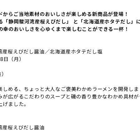
ドからご当地素材のおいしさが楽しめる新商品が登場！
る「静岡駿河湾産桜えびだし」
と「北海道産ホタテだし」
の幸のおいしさを心ゆくまで楽しむことができる一杯！
産桜えびだし醤油／北海道産ホタテだし塩
28
日（月）
抜）
しめる、ちょっと大人なご褒美わかめラーメンを開発しま
みが広がるこだわりのスープと磯の香り豊かなわかめ具材が
上げました。
湾産桜えびだし醤油