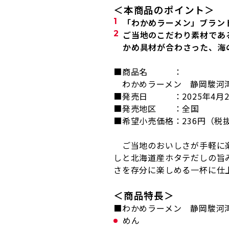
＜本商品のポイント＞
「わかめラーメン」ブラン
ご当地のこだわり素材であ
かめ具材が合わさった、海
■商品名 ：
わかめラーメン 静岡駿河湾
■発売日 ：
2025
年
4
月
■発売地区 ：全国
■希望小売価格：
236
円（税
ご当地のおいしさが手軽に楽
しと北海道産ホタテだしの旨
さを存分に楽しめる一杯に仕
＜商品特長＞
■わかめラーメン 静岡駿河
めん