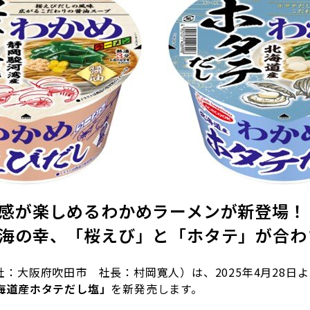
感が楽しめるわかめラーメンが新登場！
海の幸、「桜えび」と「ホタテ」が合わ
社：大阪府吹田市 社長：村岡寛人）は、
2025
年
4
月
28
日よ
海道産ホタテだし塩
」
を新発売します。