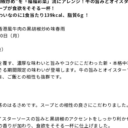
胡椒炒め”を「福福彩菜」流にアレンジ！牛の旨みとオイス
ープが食欲をそそる一杯！
わいなのに
1
食当たり
139kcal
、脂質
6
ｇ！
港風牛肉の黒胡椒炒め味春雨
30
日（月）
抜）
覆す、濃厚な味わいと旨みやコクにこだわった新・本格中
そる期間限定の味わいが登場します。牛の旨みとオイスター
は、ご飯との相性も抜群です。
のはるさめです。スープとの相性の良さにこだわりました。(
イスターソースの旨みと黒胡椒のアクセントをしっかり利か
の香りが加わり、食欲をそそる一杯に仕上げました。