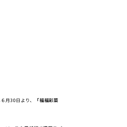
年６月
30
日より、
「福福彩菜