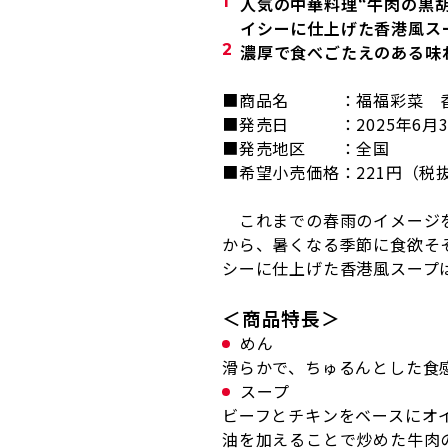
人気の中華料理“牛肉の黒
イシーに仕上げた香港風ス
濃厚で食べごたえのある味
■商品名 ：福福彩菜 香
■発売日 ：
2025
年
6
月
■発売地区 ：全国
■希望小売価格：
221
円（税
これまでの春雨のイメージを
から、暑くなる季節に食欲そ
シーに仕上げた香港風スープ
＜商品特長＞
めん
滑らかで、ちゅるんとした食感
スープ
ビーフとチキンをベースにオ
油を加えることで炒めた牛肉