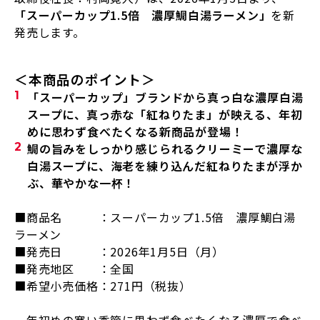
「スーパーカップ
1.5
倍 濃厚鯛白湯ラーメン」
を新
発売します。
＜本商品のポイント＞
「スーパーカップ」ブランドから真っ白な濃厚白湯
スープに、真っ赤な「紅ねりたま」が映える、年初
めに思わず食べたくなる新商品が登場！
鯛の旨みをしっかり感じられるクリーミーで濃厚な
白湯スープに、海老を練り込んだ紅ねりたまが浮か
ぶ、華やかな一杯！
■商品名 ：スーパーカップ1.5倍 濃厚鯛白湯
ラーメン
■発売日 ：
2026
年
1
月
5
日（月）
■発売地区 ：全国
■希望小売価格：
271
円（税抜）