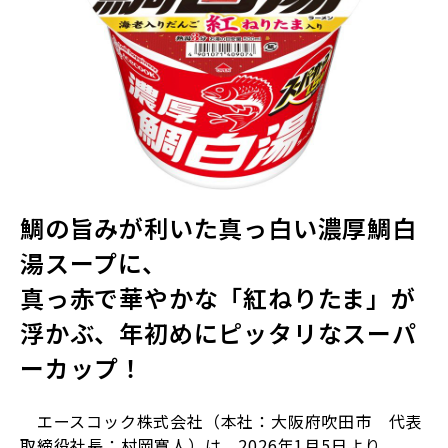
鯛の旨みが利いた真っ白い濃厚鯛白
湯スープに、
真っ赤で華やかな「紅ねりたま」が
浮かぶ、年初めにピッタリなスーパ
ーカップ！
エースコック株式会社（本社：大阪府吹田市 代表
取締役社長：村岡寛人）は、
2026
年
1
月
5
日より、