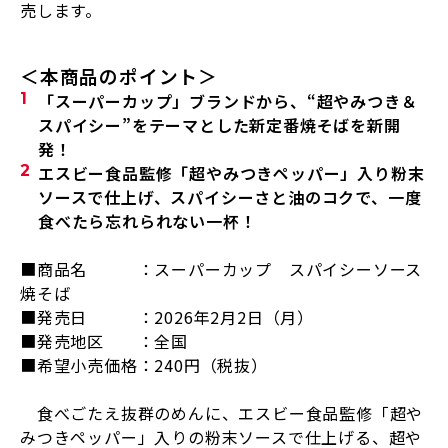
売します。
＜本商品のポイント＞
「スーパーカップ」ブランドから、“超やみつき＆
スパイシー”をテーマとした新定番
焼そばを新開
発！
エスビー食品監修「超やみつきペッパー」入り粉末
ソースで仕上げ、スパイシーさと
油のコクで、一度
食べたら忘れられない一杯！
■商品名 ：スーパーカップ スパイシーソース
焼そば
■発売日 ：
2026
年
2
月
2
日（月）
■発売地区 ：全国
■希望小売価格：
240
円（税抜）
食べごたえ抜群のめんに、エスビー食品監修「超や
みつきペッパー」入りの粉末ソースで仕上げる、超や