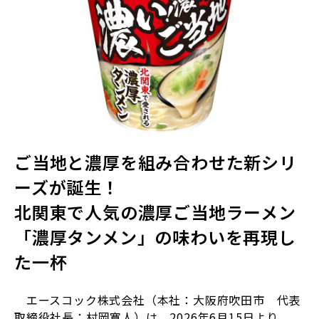
ご当地と濃厚を組み合わせた新シリ
ーズが誕生！
北関東で人気の濃厚ご当地ラーメン
「濃厚タンメン」の味わいを再現し
た一杯
エースコック株式会社（本社：大阪府吹田市 代表
取締役社長：村岡寛人）は、
2026
年
6
月
15
日より、