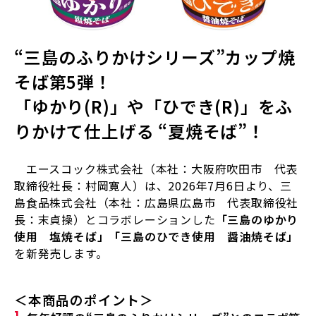
“三島のふりかけシリーズ”カップ焼
そば第5弾！
「ゆかり(R)」や「ひでき(R)」をふ
りかけて仕上げる “夏焼そば”！
エースコック株式会社（本社：大阪府吹田市 代表
取締役社長：村岡寛人）は、
2026
年
7
月
6
日より、三
島食品株式会社（本社：広島県広島市 代表取締役社
長：末貞操）とコラボレーションした
「
三島のゆかり
使用 塩焼そば」「三島のひでき使用 醤油焼そば
」
を新発売します。
＜本商品のポイント＞