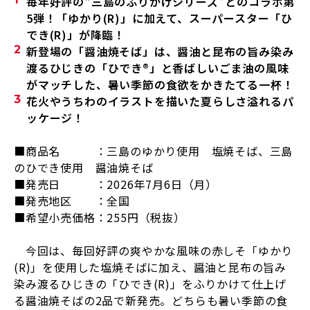
毎年好評の“三島のふりかけシリーズ”とのコラボ第
5
弾！「ゆかり(R)
」に加えて、スーパースター「ひ
でき(R)
」が降臨！
新登場の「醤油焼そば」は、醤油と昆布の旨み染み
渡るひじきの「ひでき
®
」と香ばしいごま油の風味
がマッチした、暑い季節の食欲をかきたてる一杯！
花火やうちわのイラストを描いた夏らしさ溢れるパ
ッケージ！
■商品名 ：三島のゆかり使用 塩焼そば、三島
のひでき使用 醤油焼そば
■発売日 ：
2026
年
7
月
6
日（月）
■発売地区 ：全国
■希望小売価格：
255
円（税抜）
今回は、毎回好評の爽やかな風味の赤しそ「ゆかり
(R)」を使用した塩焼そばに加え、醤油と昆布の旨み
染み渡るひじきの「ひでき(R)」をふりかけて仕上げ
る醤油焼そばの2品で新発売。どちらも暑い季節の食