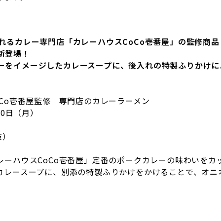
まれるカレー専門店「カレーハウス
CoCo
壱番屋」の監修商品
新登場！
ーをイメージしたカレースープに、後入れの特製ふりかけに
o壱番屋監修 専門店のカレーラーメン
20
日（月）
抜）
ーハウスCoCo壱番屋」定番のポークカレーの味わいをカ
カレースープに、別添の特製ふりかけをかけることで、オニ