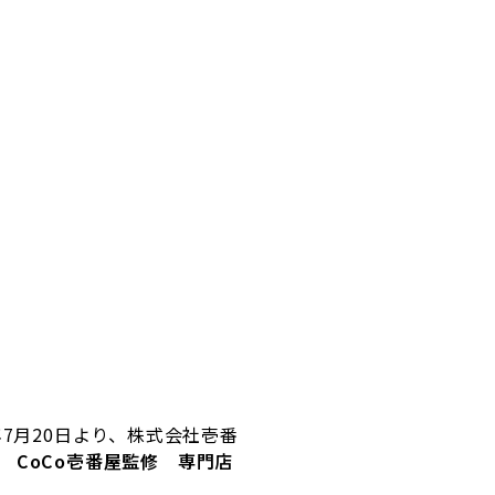
年
7
月
20
日より、株式会社壱番
型
CoCo
壱番屋監修 専門店