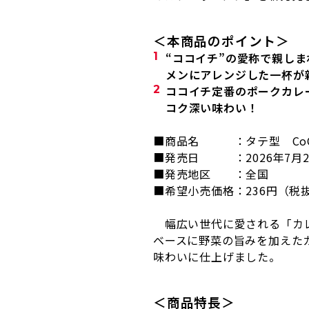
＜本商品のポイント＞
“ココイチ”の愛称で親し
メンにアレンジした一杯が
ココイチ定番のポークカレ
コク深い味わい！
■商品名 ：タテ型 CoC
■発売日 ：
2026
年
7
月
■発売地区 ：全国
■希望小売価格：
236
円（税
幅広い世代に愛される「カレ
ベースに野菜の旨みを加えた
味わいに仕上げました。
＜商品特長＞