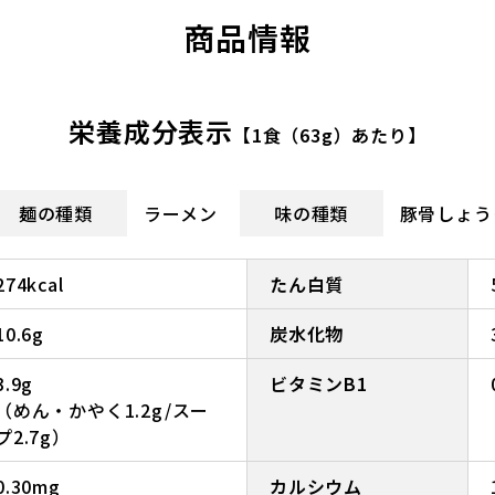
商品情報
栄養成分表示
【1食（63g）あたり】
麺の種類
ラーメン
味の種類
豚骨しょう
274kcal
たん白質
10.6g
炭水化物
3.9g
ビタミンB1
（めん・かやく1.2g/スー
プ2.7g）
0.30mg
カルシウム