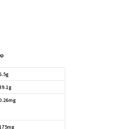
ゆ
5.5g
39.1g
0.26mg
175mg