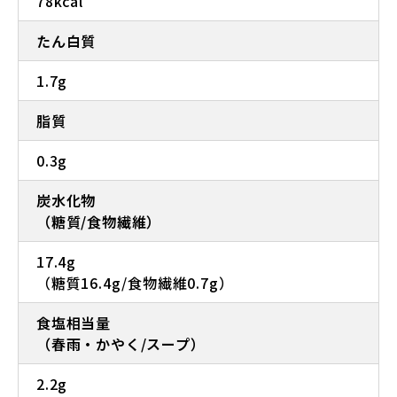
78kcal
たん白質
1.7g
脂質
0.3g
炭水化物
（糖質/食物繊維）
17.4g
（糖質16.4g/食物繊維0.7g）
食塩相当量
（春雨・かやく/スープ）
2.2g