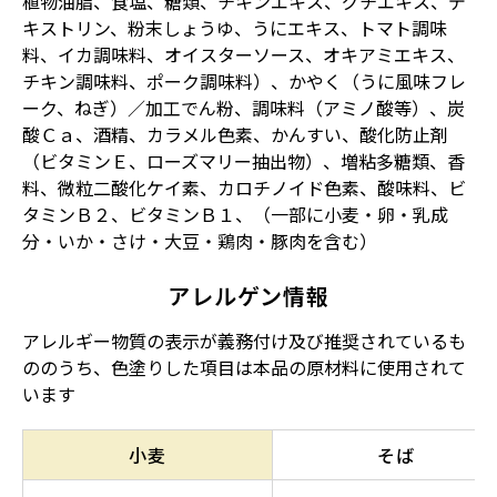
植物油脂、食塩、糖類、チキンエキス、グチエキス、デ
キストリン、粉末しょうゆ、うにエキス、トマト調味
料、イカ調味料、オイスターソース、オキアミエキス、
チキン調味料、ポーク調味料）、かやく（うに風味フレ
ーク、ねぎ）／加工でん粉、調味料（アミノ酸等）、炭
酸Ｃａ、酒精、カラメル色素、かんすい、酸化防止剤
（ビタミンＥ、ローズマリー抽出物）、増粘多糖類、香
料、微粒二酸化ケイ素、カロチノイド色素、酸味料、ビ
タミンＢ２、ビタミンＢ１、（一部に小麦・卵・乳成
分・いか・さけ・大豆・鶏肉・豚肉を含む）
アレルゲン情報
アレルギー物質の表示が義務付け及び推奨されているも
ののうち、色塗りした項目は本品の原材料に使用されて
います
小麦
そば