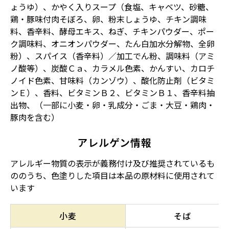
ょうゆ）、かやく入りスープ（食塩、キャベツ、砂糖、
鶏・豚味付肉そぼろ、卵、粉末しょうゆ、チキン調味
料、香辛料、酵母エキス、ねぎ、チキンパウダー、ポー
ク調味料、オニオンパウダー、たん白加水分解物、全卵
粉）、スパイス（香辛料）／加工でん粉、調味料（アミ
ノ酸等）、炭酸Ｃａ、カラメル色素、かんすい、カロチ
ノイド色素、甘味料（カンゾウ）、酸化防止剤（ビタミ
ンＥ）、香料、ビタミンＢ２、ビタミンＢ１、香辛料抽
出物、（一部に小麦・卵・乳成分・ごま・大豆・鶏肉・
豚肉を含む）
アレルゲン情報
アレルギー物質の表示が義務付け及び推奨されているも
ののうち、色塗りした項目は本品の原材料に使用されて
います
小麦
そば