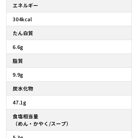
エネルギー
304kcal
たん白質
6.6g
脂質
9.9g
炭水化物
47.1g
食塩相当量
（めん・かやく/スープ）
5.3g