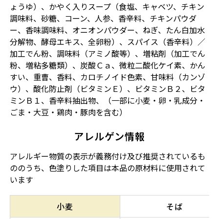
ょうゆ）、かやく入りスープ（食塩、キャベツ、チキン
調味料、砂糖、コーン、人参、香辛料、チキンパウダ
ー、香味調味料、オニオンパウダー、ねぎ、たん白加水
分解物、酵母エキス、全卵粉）、スパイス（香辛料）／
加工でん粉、調味料（アミノ酸等）、増粘剤（加工でん
粉、増粘多糖類）、炭酸Ｃａ、微粒二酸化ケイ素、かん
すい、重曹、香料、カロチノイド色素、甘味料（カンゾ
ウ）、酸化防止剤（ビタミンＥ）、ビタミンＢ２、ビタ
ミンＢ１、香辛料抽出物、（一部に小麦・卵・乳成分・
ごま・大豆・鶏肉・豚肉を含む）
アレルゲン情報
アレルギー物質の表示が義務付け及び推奨されているも
ののうち、色塗りした項目は本品の原材料に使用されて
います
小麦
そば