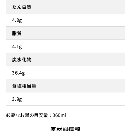
たん白質
4.8g
脂質
4.1g
炭水化物
36.4g
食塩相当量
3.9g
必要なお湯の目安量：360ml
原材料情報