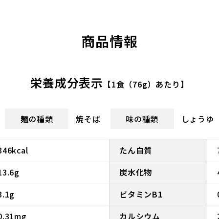
商品情報
栄養成分表示
【1食（76g）あたり】
麺の種類
焼そば
味の種類
しょうゆ
346kcal
たん白質
13.6g
炭水化物
3.1g
ビタミンB1
0.31mg
カルシウム