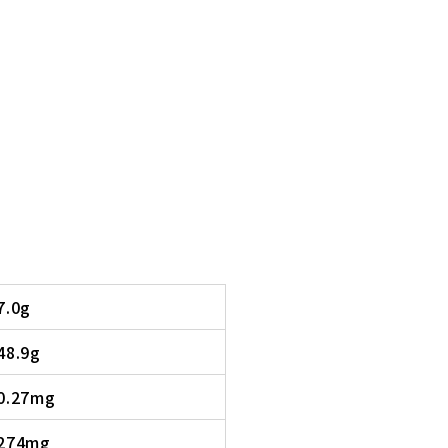
7.0g
48.9g
0.27mg
274mg