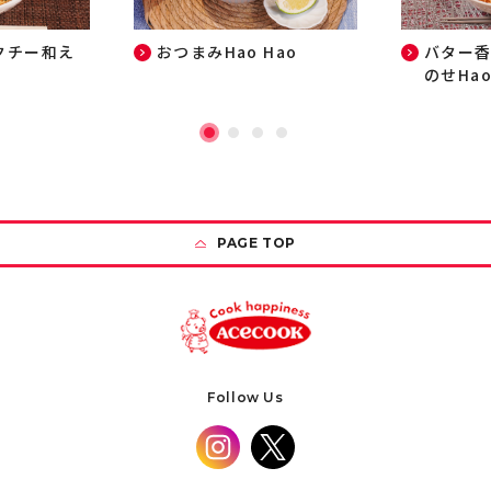
クチー和え
おつまみHao Hao
バター
のせHao
PAGE TOP
Follow Us