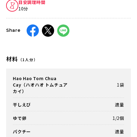
目安調理時間
10分
Share
材料
（1人分）
Hao Hao Tom Chua
Cay（ハオハオ トムチュア
1袋
カイ）
干しえび
適量
ゆで卵
1/2個
パクチー
適量