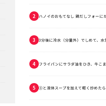
ハノイのおもてなし 鶏だしフォーに
3分後に冷水（分量外）でしめて、水
フライパンにサラダ油をひき、牛こ
③と液体スープを加えて軽く炒めたら