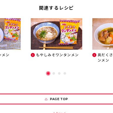
関連するレシピ
ンメン
もやしみそワンタンメン
具だく
ンメン
PAGE TOP