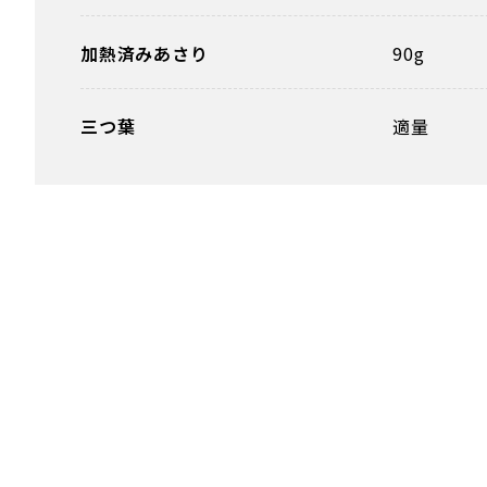
加熱済みあさり
90g
三つ葉
適量