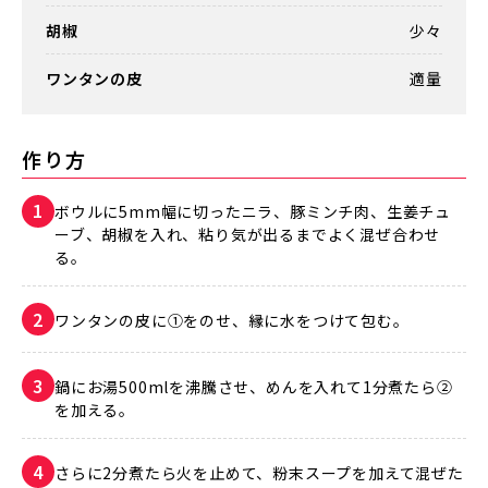
胡椒
少々
ワンタンの皮
適量
作り方
ボウルに5mm幅に切ったニラ、豚ミンチ肉、生姜チュ
ーブ、胡椒を入れ、粘り気が出るまでよく混ぜ合わせ
る。
ワンタンの皮に①をのせ、縁に水をつけて包む。
鍋にお湯500mlを沸騰させ、めんを入れて1分煮たら②
を加える。
さらに2分煮たら火を止めて、粉末スープを加えて混ぜた