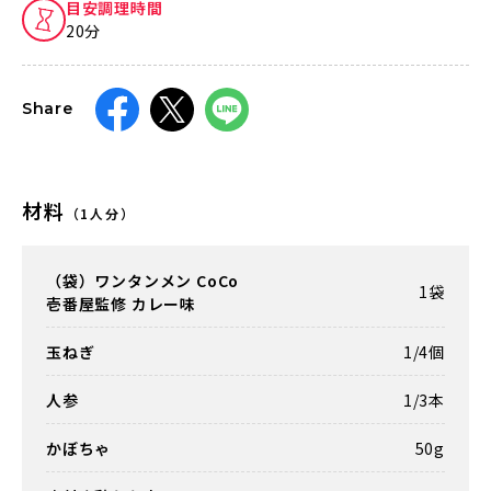
目安調理時間
20分
Share
材料
（1人分）
（袋）ワンタンメン CoCo
1袋
壱番屋監修 カレー味
玉ねぎ
1/4個
人参
1/3本
かぼちゃ
50g