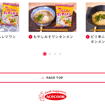
ムレツワン
もやしみそワンタンメン
ピリ辛
タンメ
PAGE TOP