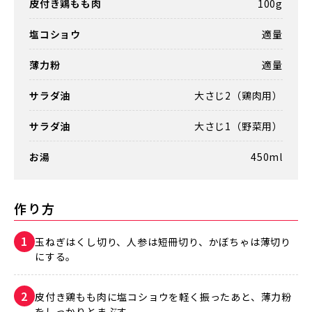
皮付き鶏もも肉
100g
塩コショウ
適量
薄力粉
適量
サラダ油
大さじ2（鶏肉用）
サラダ油
大さじ1（野菜用）
お湯
450ml
作り方
玉ねぎはくし切り、人参は短冊切り、かぼちゃは薄切り
にする。
皮付き鶏もも肉に塩コショウを軽く振ったあと、薄力粉
をしっかりとまぶす。