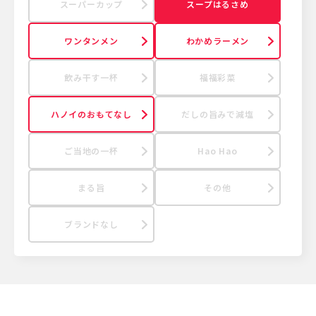
スーパーカップ
スープはるさめ
ワンタンメン
わかめラーメン
飲み干す一杯
福福彩菜
ハノイのおもてなし
だしの旨みで減塩
ご当地の一杯
Hao Hao
まる旨
その他
ブランドなし