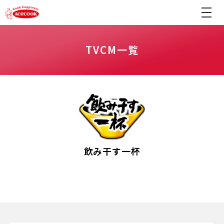
TVCM一覧
飲み干す一杯