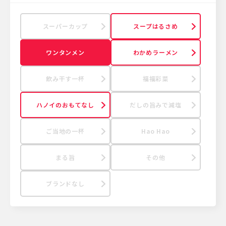
スーパーカップ
スープはるさめ
ワンタンメン
わかめラーメン
飲み干す一杯
福福彩菜
ハノイのおもてなし
だしの旨みで減塩
ご当地の一杯
Hao Hao
まる旨
その他
ブランドなし