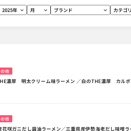
その他
THE濃厚 明太クリーム味ラーメン ／白のTHE濃厚 カ
その他
道産花咲ガニだし醤油ラーメン／三重県産伊勢海老だし味噌ラ