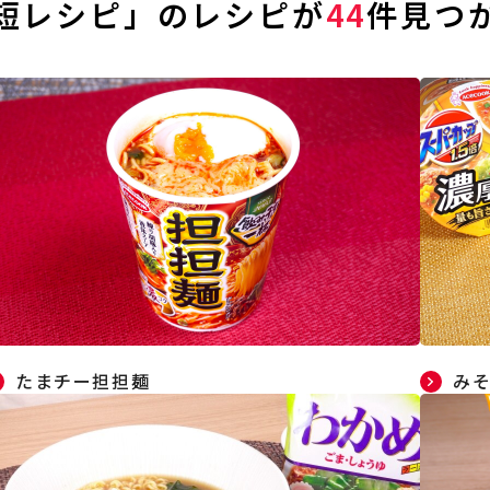
短レシピ」のレシピが
44
件見つ
たまチー担担麺
み