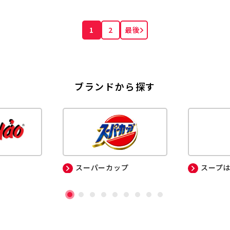
1
2
最後
ブランドから探す
スーパーカップ
スープ