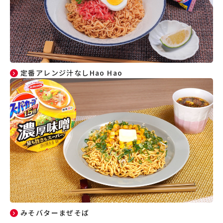
定番アレンジ汁なしHao Hao
みそバターまぜそば