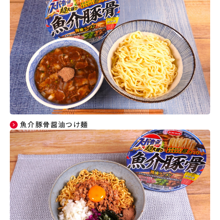
魚介豚骨醤油つけ麺