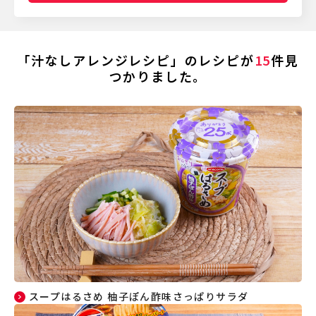
「汁なしアレンジレシピ」のレシピが
15
件見
つかりました。
スープはるさめ 柚子ぽん酢味さっぱりサラダ